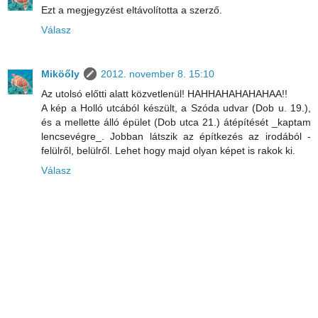
Ezt a megjegyzést eltávolította a szerző.
Válasz
Miköőly
2012. november 8. 15:10
Az utolsó előtti alatt közvetlenül! HAHHAHAHAHAHAA!!
A kép a Holló utcából készült, a Szóda udvar (Dob u. 19.),
és a mellette álló épület (Dob utca 21.) átépítését _kaptam
lencsevégre_. Jobban látszik az építkezés az irodából -
felülről, belülről. Lehet hogy majd olyan képet is rakok ki.
Válasz