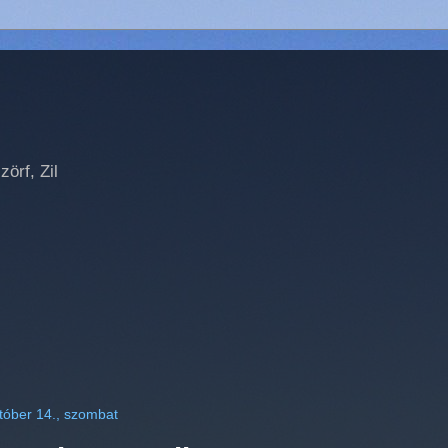
örf, Zil
tóber 14., szombat