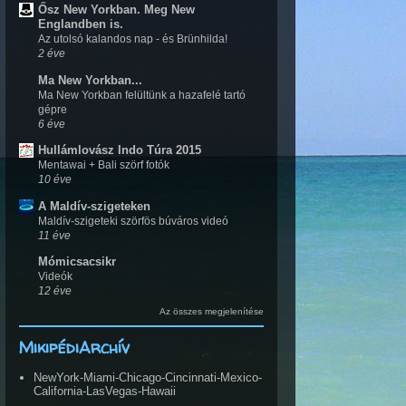
Ősz New Yorkban. Meg New
Englandben is.
Az utolsó kalandos nap - és Brünhilda!
2 éve
Ma New Yorkban...
Ma New Yorkban felültünk a hazafelé tartó
gépre
6 éve
Hullámlovász Indo Túra 2015
Mentawai + Bali szörf fotók
10 éve
A Maldív-szigeteken
Maldív-szigeteki szörfös búváros videó
11 éve
Mómicsacsikr
Videók
12 éve
Az összes megjelenítése
MikipédiArchív
NewYork-Miami-Chicago-Cincinnati-Mexico-
California-LasVegas-Hawaii