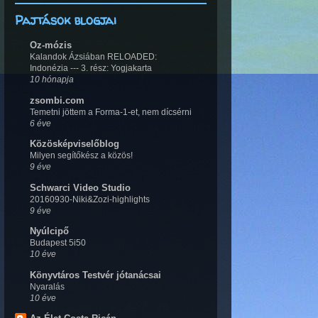
Pajtások blogjai
Oz-mózis
Kalandok Ázsiában RELOADED:
Indonézia --- 3. rész: Yogjakarta
10 hónapja
zsombi.com
Temetni jöttem a Forma-1-et, nem dícsérni
6 éve
Közösképviselőblog
Milyen segítőkész a közös!
9 éve
Schwarci Video Studio
20160930-Niki&Zozi-highlights
9 éve
Nyúlcipő
Budapest 5i50
10 éve
Könyvtáros Testvér jótanácsai
Nyaralás
10 éve