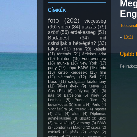
Meg
Címkék
Eng
foto
(202)
viccesség
Idecsiná
(96)
video
(84)
utazás
(79)
szörf
(56)
erdekesseg
(51)
--
13:21
Budapest
(34)
mit
csináljak a hétvégén?
(33)
lakás
(31)
zene
(23)
kajapia
Újabb 
(21)
történés
(21)
érdekes adat
(19)
Balaton
(18)
Fuerteventura
(18)
munka
(18)
New York
(17)
Feliratko
party
(17)
cápa BMW
(15)
Indo
(13)
kínzó kérdések
(13)
film
(12)
vélemény
(12)
Bali
(11)
Bécs
(11)
szolgálati közlemény
(11)
'90-es évek
(9)
Kenya
(7)
Costa Rica
(6)
király nap
(6)
sí
(6)
írás
(6)
Barcelona
(5)
Kijev
(5)
Lombok
(5)
Puerto Rico
(5)
buvárkodás
(5)
Emília
(4)
Porto
(4)
Vitorlástúra
(4)
freeski
(4)
hipster
(4)
állat
(4)
álom
(4)
Diplomás
agynélküliség
(3)
KisBab
(3)
Knox
(3)
szavazás
(3)
verseny
(3)
BMW
(2)
London
(2)
Madrid
(2)
csöcs
(2)
esküvő
(2)
játék
(2)
könyv
(2)
művészet
(2)
Apple
(1)
Ausztrália
(1)