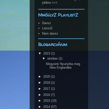
jobbra ==>
MiköőlyZ PlaylistZ
Dansz
LassúZ
Nem dansz
Blogarchívum
▼
2023
(1)
▼
október
(1)
Megyünk Nyunyiba meg
New Englandbe
►
2020
(1)
►
2018
(1)
►
2017
(1)
►
2016
(7)
►
2015
(10)
►
2014
(57)