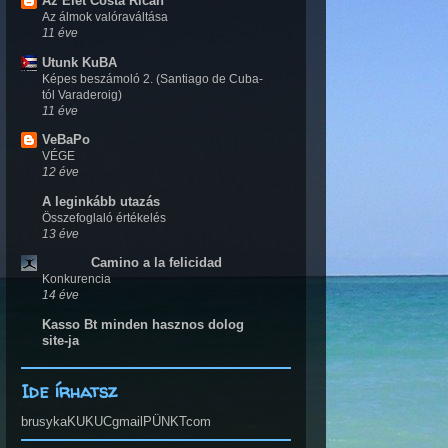
Az Élet Costa Ricán
Az álmok valóraváltása
11 éve
Utunk KuBA
Képes beszámoló 2. (Santiago de Cuba-
tól Varaderoig)
11 éve
VeBaPo
VÉGE
12 éve
A leginkább utazás
Összefoglaló értékelés
13 éve
Camino a la felicidad
Konkurencia
14 éve
Kasso Bt minden hasznos dolog
site-ja
Ide írhatsz
brusykaKUKUCgmailPÜNKTcom