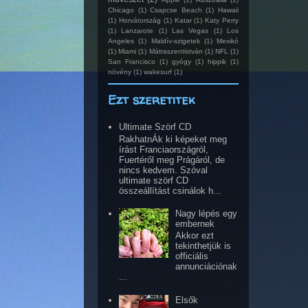
Chicago
(1)
Csapcse Beach
(1)
Hawaii
(1)
Horvátország
(1)
Katar
(1)
Katy Perry
(1)
Lanzarote
(1)
Las Vegas
(1)
Los
Angeles
(1)
Maldív-szigetek
(1)
Mexikó
(1)
Miami
(1)
Mátraszentistván
(1)
NFL
(1)
San Francisco
(1)
gyógy
(1)
hippik
(1)
növény
(1)
wakesurf
(1)
Ezt szeretitek
Ultimate Szörf CD
RakhatnÁk ki képeket meg
írást Franciaországról,
Fuertéről meg Prágáról, de
nincs kedvem. Szóval
ultimate szörf CD
összeállítást csinálok h...
Nagy lépés egy
embernek
Akkor ezt
tekinthetjük is
officiális
annunciációnak
...
Elsők