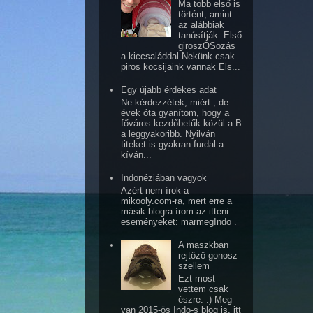
Ma több első is
történt, amint
az alábbiak
tanúsítják. Első
giroszOSozás
a kiccsaláddal Nekünk csak
piros kocsijaink vannak Els...
Egy újabb érdekes adat
Ne kérdezzétek, miért , de
évek óta gyanítom, hogy a
főváros kezdőbetűk közül a B
a leggyakoribb. Nyilván
titeket is gyakran furdal a
kíván...
Indonéziában vagyok
Azért nem írok a
mikooly.com-ra, mert erre a
másik blogra írom az itteni
eseményeket: marmegIndo .
A maszkban
rejtőző gonosz
szellem
Ezt most
vettem csak
észre: :) Meg
van 2015-ös Indo-s blog is, itt