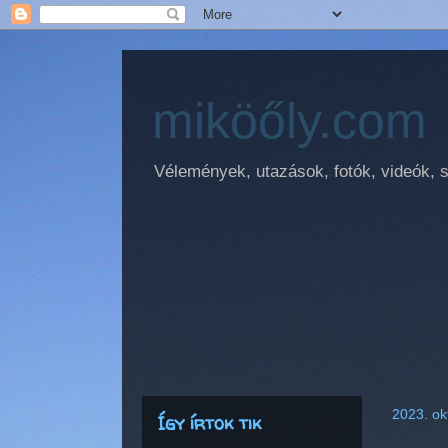
miköőly.com
Vélemények, utazások, fotók, videók, sz
2023. ok
Így írtok tik