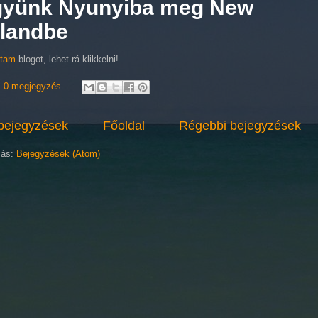
yünk Nyunyiba meg New
landbe
ltam
blogot, lehet rá klikkelni!
0 megjegyzés
bejegyzések
Főoldal
Régebbi bejegyzések
zás:
Bejegyzések (Atom)