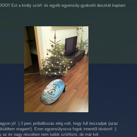
!! Ezt a király szörf- és egyéb egyensúly-gyakorló deszkát kaptam
gyon jó! :) 3 perc próbálkozás elég volt, hogy full leizzadjak (azaz
kiküldtem magam!). Ezen egyensúlyozva fogok innentől tévézni! :)
y az év nagy részében nem tudok szörfözni, de már két