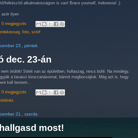
ítő/felkészítő alkalmatosságom is van! Brace yourself, Indonesia! ;)
, azér ilyen
0 megjegyzés
erdekesseg
,
foto
,
szörf
cember 23., péntek
ó dec. 23-án
nem örülök! Sötét van az épületben, hullaszag, nincs büfé. Na mindegy,
gyják a tavaszi kiruccanásomat, bármit megbocsájtok. Még azt is, hogy
bent kell lennem...
0 megjegyzés
történés
cember 21., szerda
 hallgasd most!