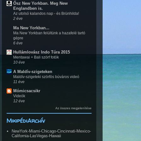
Ősz New Yorkban. Meg New
Englandben is.
Az utolsó kalandos nap - és Brünhilda!
2 éve
Ma New Yorkban...
Ma New Yorkban felültünk a hazafelé tartó
gépre
6 éve
Hullámlovász Indo Túra 2015
Mentawai + Bali szörf fotók
10 éve
A Maldív-szigeteken
Maldív-szigeteki szörfös búváros videó
11 éve
Mómicsacsikr
Videók
12 éve
Az összes megjelenítése
MikipédiArchív
NewYork-Miami-Chicago-Cincinnati-Mexico-
California-LasVegas-Hawaii