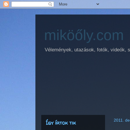
miköőly.com
Vélemények, utazások, fotók, videók, sz
2011. de
Így írtok tik