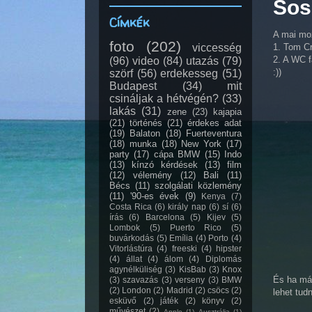
Sose
Címkék
A mai moz
foto
(202)
viccesség
1. Tom Cr
2. A WC f
(96)
video
(84)
utazás
(79)
:))
szörf
(56)
erdekesseg
(51)
Budapest
(34)
mit
csináljak a hétvégén?
(33)
lakás
(31)
zene
(23)
kajapia
(21)
történés
(21)
érdekes adat
(19)
Balaton
(18)
Fuerteventura
(18)
munka
(18)
New York
(17)
party
(17)
cápa BMW
(15)
Indo
(13)
kínzó kérdések
(13)
film
(12)
vélemény
(12)
Bali
(11)
Bécs
(11)
szolgálati közlemény
(11)
'90-es évek
(9)
Kenya
(7)
Costa Rica
(6)
király nap
(6)
sí
(6)
írás
(6)
Barcelona
(5)
Kijev
(5)
Lombok
(5)
Puerto Rico
(5)
buvárkodás
(5)
Emília
(4)
Porto
(4)
Vitorlástúra
(4)
freeski
(4)
hipster
(4)
állat
(4)
álom
(4)
Diplomás
agynélküliség
(3)
KisBab
(3)
Knox
És ha már
(3)
szavazás
(3)
verseny
(3)
BMW
(2)
London
(2)
Madrid
(2)
csöcs
(2)
lehet tudn
esküvő
(2)
játék
(2)
könyv
(2)
művészet
(2)
Apple
(1)
Ausztrália
(1)