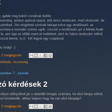
k
, gubát meg kokót csinálnak belőle
esemény, amikor autóval utazol, elöl nincs rendszám, mert elveszett, de
ótoltad. Jön mögötted szirénát bekapcsolva egy rendőrautó, az
-szinted a normális szintre ugrik, viszont a rendőrautó azt a fekete Audit
 le, ami épp az előbb ment el melletted, első és hátsó rendszám nélkül,
sszal benne. (
v.ö.:
két legyet egy csapásra)
s király! :)
2 megjegyzés
történés
,
viccesség
cember 7., szerda
zó kérdések 2
milyen előnyökkel jár a retardált bringás számára, ha első lámpa nélkül,
anul közlekedik, ahhoz képest hogy ha van első lámpája?
2 megjegyzés