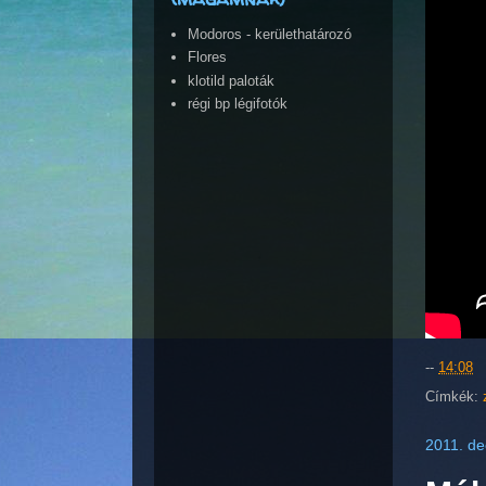
Modoros - kerülethatározó
Flores
klotild paloták
régi bp légifotók
--
14:08
Címkék:
2011. de