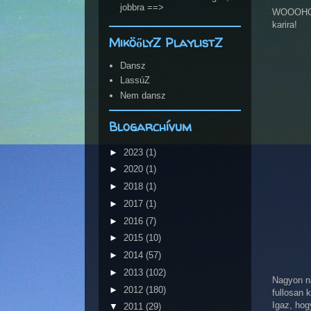
jobbra ==>
WOOOHOOO
karira!
MiköőlyZ PlaylistZ
Dansz
LassúZ
Nem dansz
Blogarchívum
►
2023
(1)
►
2020
(1)
►
2018
(1)
►
2017
(1)
►
2016
(7)
►
2015
(10)
►
2014
(57)
►
2013
(102)
Nagyon na
►
2012
(180)
fullosan 
Igaz, hog
▼
2011
(29)