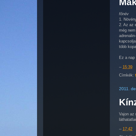
Má
főnév
1. Növény
2. Az az 
még nem p
adrenalin
kapcsolja
több kopa
Ez a nap i
--
15:39
Címkék:
2011. de
Kín
Vajon az 
láthatatl
--
17:42