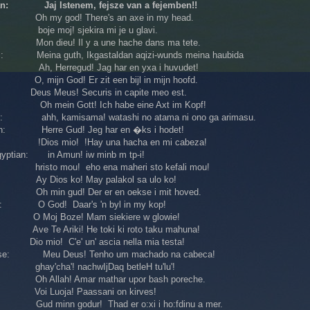
an: Jaj Istenem, fejsze van a fejemben!!
: Oh my god! There's an axe in my head.
 boje moj! sjekira mi je u glavi.
 Mon dieu! Il y a une hache dans ma tete.
ic: Meina guth, Ikgastaldan aqizi-wunds meina haubida
: Ah, Herregud! Jag har en yxa i huvudet!
, mijn God! Er zit een bijl in mijn hoofd.
Deus Meus! Securis in capite meo est.
 Oh mein Gott! Ich habe eine Axt im Kopf!
e: ahh, kamisama! watashi no atama ni ono ga arimasu.
an: Herre Gud! Jeg har en �ks i hodet!
: !Dios mio! !Hay una hacha en mi cabeza!
gyptian: in Amun! iw minb m tp-i!
hristo mou! eho ena maheri sto kefali mou!
: Ay Dios ko! May palakol sa ulo ko!
 Oh min gud! Der er en oekse i mit hoved.
ns: O God! Daar's 'n byl in my kop!
 O Moj Boze! Mam siekiere w glowie!
Ave Te Ariki! He toki ki roto taku mahuna!
 Dio mio! C'e' un' ascia nella mia testa!
ese: Meu Deus! Tenho um machado na cabeca!
 ghay'cha'! nachwIjDaq betleH tu'lu'!
: Oh Allah! Amar mathar upor bash poreche.
: Voi Luoja! Paassani on kirves!
c: Gud minn godur! Thad er o:xi i ho:fdinu a mer.