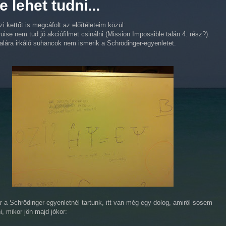
 lehet tudni...
i kettőt is megcáfolt az előítéleteim közül:
uise nem tud jó akciófilmet csinálni (Mission Impossible talán 4. rész?).
alára irkáló suhancok nem ismerik a Schrödinger-egyenletet.
 a Schrödinger-egyenletnél tartunk, itt van még egy dolog, amiről sosem
i, mikor jön majd jókor: