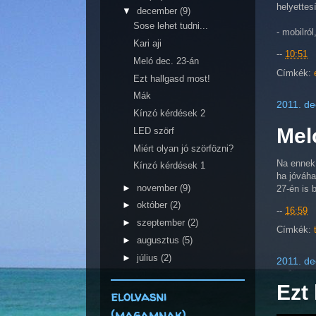
helyettes
▼
december
(9)
Sose lehet tudni...
- mobilról
Kari aji
--
10:51
Meló dec. 23-án
Címkék:
Ezt hallgasd most!
Mák
2011. de
Kínzó kérdések 2
Mel
LED szörf
Miért olyan jó szörfözni?
Na ennek 
Kínzó kérdések 1
ha jóváha
►
november
(9)
27-én is 
►
október
(2)
--
16:59
►
szeptember
(2)
Címkék:
►
augusztus
(5)
►
július
(2)
2011. de
Ezt
elolvasni
(magamnak)