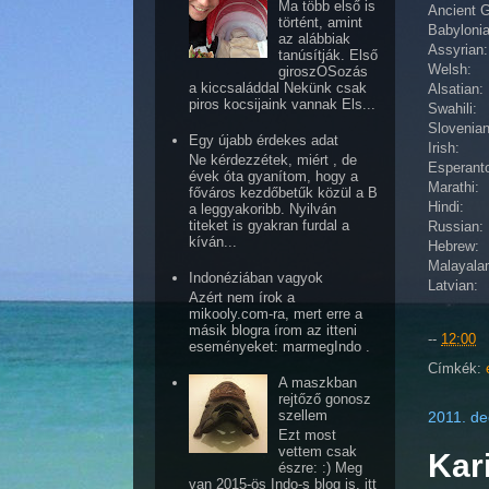
Ma több első is
Ancient 
történt, amint
Babyloni
az alábbiak
Assyria
tanúsítják. Első
Welsh: 
giroszOSozás
a kiccsaláddal Nekünk csak
Alsatian
piros kocsijaink vannak Els...
Swahili
Sloveni
Egy újabb érdekes adat
Irish: 
Ne kérdezzétek, miért , de
Esperan
évek óta gyanítom, hogy a
Marathi
főváros kezdőbetűk közül a B
Hindi: 
a leggyakoribb. Nyilván
titeket is gyakran furdal a
Russian
kíván...
Hebrew: 
Malayala
Indonéziában vagyok
Latvian
Azért nem írok a
mikooly.com-ra, mert erre a
másik blogra írom az itteni
--
12:00
eseményeket: marmegIndo .
Címkék:
A maszkban
rejtőző gonosz
szellem
2011. de
Ezt most
vettem csak
Kari
észre: :) Meg
van 2015-ös Indo-s blog is, itt