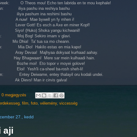
Greek: O Theos mou! Echo ten labrida en te mou kephale!
an: iliya pashu ina reshiya bashu
n: iliya pashum ina reshimi bashu
A nuw! Mae bywell yn fy mhen i!
: Lever Gott! Es esch a Axe en miner Kopf!
: Siyo! (Huko) Shoka yangu kichwanil!
an: Moj Bog! Sekiro imam v glavi.
Mo Dhia! Ta' tua sa mo cheann.
to: Mia Dio! Hakilo estas en mia kapo!
: Aray Devaa! Majhyaa dokyaat kurhaad aahay.
Hay Bhagwaan! Mere sar mein kulhaadi hain.
: Bozhe moi! Eto topor v moyei golove!
Eloi! Yesh'li ca-sheel ba-rosh sheh-li!
m: Entey Deiwame, entey thalayil oru kodali undei.
: Ak Dievs! Man ir cirvis galva!
0 megjegyzés
erdekesseg
,
film
,
foto
,
vélemény
,
viccesség
cember 27., kedd
 aji