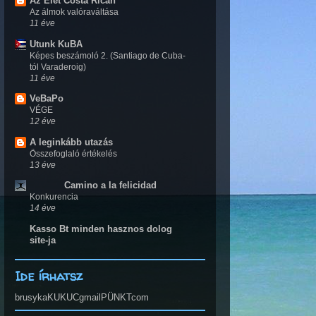
Az Élet Costa Ricán
Az álmok valóraváltása
11 éve
Utunk KuBA
Képes beszámoló 2. (Santiago de Cuba-
tól Varaderoig)
11 éve
VeBaPo
VÉGE
12 éve
A leginkább utazás
Összefoglaló értékelés
13 éve
Camino a la felicidad
Konkurencia
14 éve
Kasso Bt minden hasznos dolog
site-ja
Ide írhatsz
brusykaKUKUCgmailPÜNKTcom