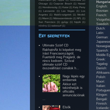
Hungari
Chicago
(1)
Csapcse Beach
(1)
Hawaii
English
(1)
Horvátország
(1)
Katar
(1)
Katy Perry
Bosnian:
(1)
Lanzarote
(1)
Las Vegas
(1)
Los
Angeles
(1)
Maldív-szigetek
(1)
Mexikó
French:
(1)
Miami
(1)
Mátraszentistván
(1)
NFL
(1)
Visigoth
San Francisco
(1)
gyógy
(1)
hippik
(1)
Swedish
növény
(1)
wakesurf
(1)
Dutch: O
Latin: 
Ezt szeretitek
German:
Japanes
Ultimate Szörf CD
Norwegi
RakhatnÁk ki képeket meg
Spanish
írást Franciaországról,
Middle E
Fuertéről meg Prágáról, de
Greek: 
nincs kedvem. Szóval
Tagalog
ultimate szörf CD
összeállítást csinálok h...
Danish:
Afrikaa
Nagy lépés egy
Polish:
embernek
Maori: 
Akkor ezt
Italian:
tekinthetjük is
Portugu
officiális
Klingon:
annunciációnak
...
Bengali
Finnish
Elsők
Icelandi