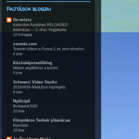
Pajtások blogjai
Oz-mózis
Kalandok Ázsiában RELOADED:
Indonézia --- 3. rész: Yogjakarta
10 hónapja
zsombi.com
Temetni jöttem a Forma-1-et, nem dícsérni
6 éve
Közösképviselőblog
Milyen segítőkész a közös!
9 éve
Schwarci Video Studio
20160930-Niki&Zozi-highlights
9 éve
Nyúlcipő
Budapest 5i50
10 éve
Könyvtáros Testvér jótanácsai
Nyaralás
10 éve