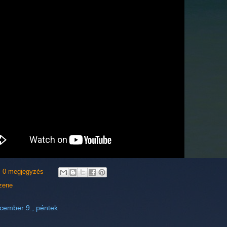
0 megjegyzés
zene
cember 9., péntek