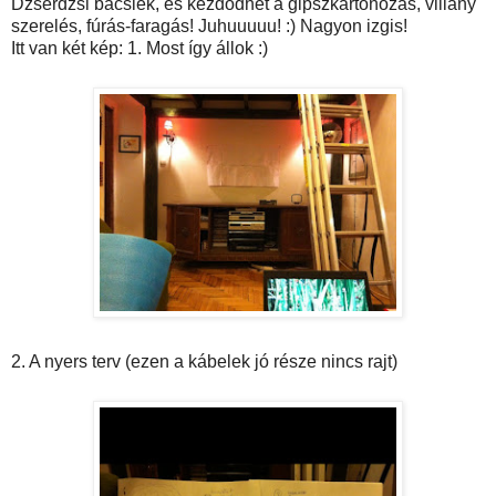
Dzserdzsi bácsiék, és kezdődhet a gipszkartonozás, villany
szerelés, fúrás-faragás! Juhuuuuu! :) Nagyon izgis!
Itt van két kép: 1. Most így állok :)
2. A nyers terv (ezen a kábelek jó része nincs rajt)