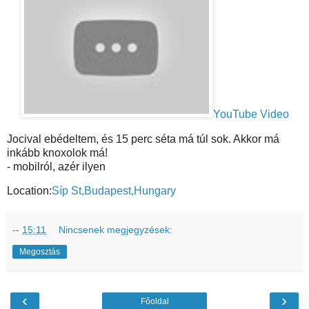
YouTube Video
Jocival ebédeltem, és 15 perc séta má túl sok. Akkor má
inkább knoxolok má!
- mobilról, azér ilyen
Location:
Síp St,Budapest,Hungary
--
15:11
Nincsenek megjegyzések:
Megosztás
‹
›
Főoldal