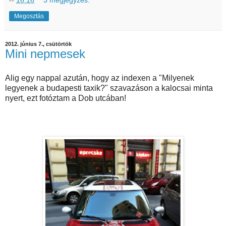
--
16:16
3 megjegyzés:
Megosztás
2012. június 7., csütörtök
Mini nepmesek
Alig egy nappal azután, hogy az indexen a "Milyenek
legyenek a budapesti taxik?" szavazáson a kalocsai minta
nyert, ezt fotóztam a Dob utcában!