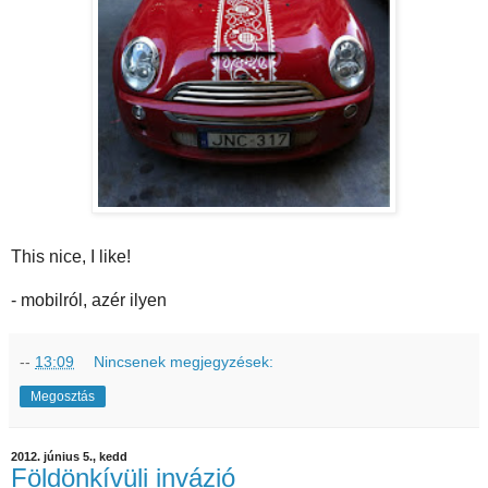
This nice, I like!
- mobilról, azér ilyen
--
13:09
Nincsenek megjegyzések:
Megosztás
2012. június 5., kedd
Földönkívüli invázió