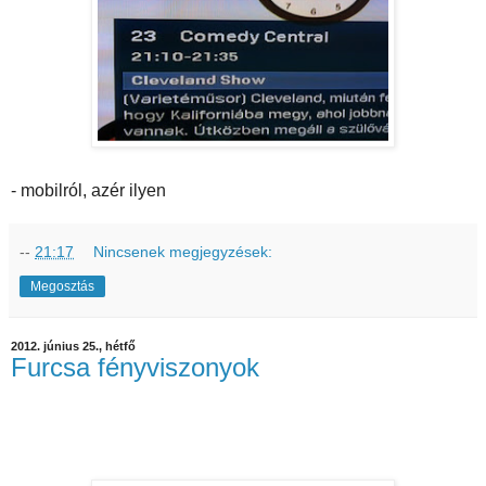
- mobilról, azér ilyen
--
21:17
Nincsenek megjegyzések:
Megosztás
2012. június 25., hétfő
Furcsa fényviszonyok