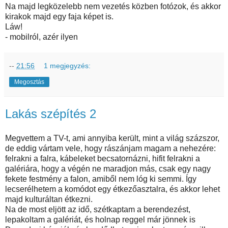
Na majd legközelebb nem vezetés közben fotózok, és akkor
kirakok majd egy faja képet is.
Láw!
- mobilról, azér ilyen
--
21:56
1 megjegyzés:
Megosztás
Lakás szépítés 2
Megvettem a TV-t, ami annyiba került, mint a világ százszor,
de eddig vártam vele, hogy rászánjam magam a nehezére:
felrakni a falra, kábeleket becsatornázni, hifit felrakni a
galériára, hogy a végén ne maradjon más, csak egy nagy
fekete festmény a falon, amiből nem lóg ki semmi. Így
lecserélhetem a komódot egy étkezőasztalra, és akkor lehet
majd kulturáltan étkezni.
Na de most eljött az idő, szétkaptam a berendezést,
lepakoltam a galériát, és holnap reggel már jönnek is