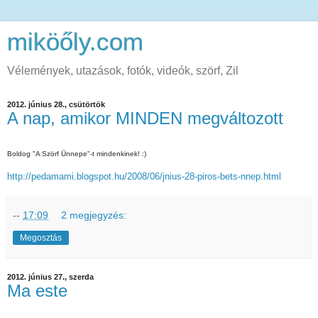
miköőly.com
Vélemények, utazások, fotók, videók, szörf, Zil
2012. június 28., csütörtök
A nap, amikor MINDEN megváltozott
Boldog "A Szörf Ünnepe"-t mindenkinek! :)
http://pedamami.blogspot.hu/2008/06/jnius-28-piros-bets-nnep.html
--
17:09
2 megjegyzés:
Megosztás
2012. június 27., szerda
Ma este