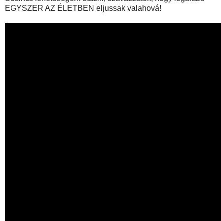
EGYSZER AZ ÉLETBEN eljussak valahová!