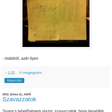
- mobilról, azér ilyen
--
1:01
4 megjegyzés:
Megosztás
2012. június 11., hétfő
Szavazzatok
Sosincs lehetőségem utazni, szavazzatok, hogy legalább