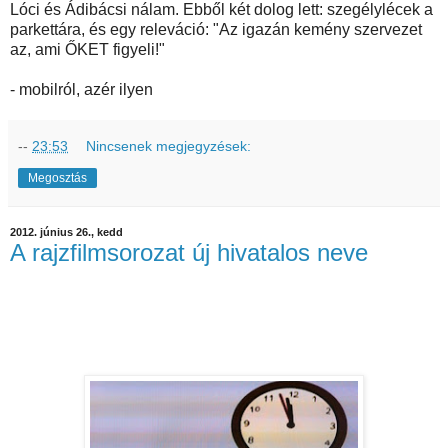
Lóci és Ádibácsi nálam. Ebből két dolog lett: szegélylécek a
parkettára, és egy releváció: "Az igazán kemény szervezet
az, ami ŐKET figyeli!"
- mobilról, azér ilyen
--
23:53
Nincsenek megjegyzések:
Megosztás
2012. június 26., kedd
A rajzfilmsorozat új hivatalos neve