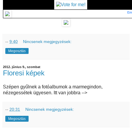
Em
--
9:40
Nincsenek megjegyzések:
Megosztás
2012. június 9., szombat
Floresi képek
Szépen gyűlnek a fotóalbumok a marmegindon,
nézegessétek ügyesen. Itt van jobbra -->
--
20:31
Nincsenek megjegyzések:
Megosztás