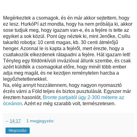
Megérkeztek a csomagok, és én már akkor sejtettem, hogy
ez lesz. HurkóPí azt mondta, hogy ha nem próbálja ki, akkor
sose tudjuk meg, hogy igazam van-e, és a fejére is tette az
egyiket a sok közül. Pont úgy néztek ki, mint Jenőke, Csillu
takarító robotja: 10 centi magas, kb. 30 centi átmérőjű
henger. Azonnal le is kapta a fejéről, mert érezte, hogy a
csatlakozók elkezdenek rátapadni a fejére. Hát igazam lett!
Tényleg egy földönkívüli invázióval állunk szembe, és csak
azért küldték a csomagokat előre, hogy minél több ember
adja meg magát, és ne kezdjen reménytelen harcba a
legyőzhetetlenekkel.
Na, elég annyit hozzátennem, hogy nagyon nyomasztó
érzés várni a Föld teljes és biztos pusztulását. Egyszer már
éreztem hasonlót,
Bronte partjaitól úgy 2-300 méterre az
óceánon
. Azért ez még szarabb volt, természetesen.
--
14:17
1 megjegyzés:
Megosztás