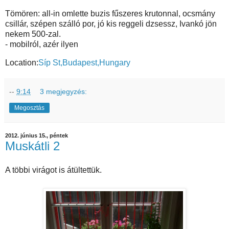
Tömören: all-in omlette buzis fűszeres krutonnal, ocsmány
csillár, szépen szálló por, jó kis reggeli dzsessz, Ivankó jön
nekem 500-zal.
- mobilról, azér ilyen
Location:
Síp St,Budapest,Hungary
--
9:14
3 megjegyzés:
Megosztás
2012. június 15., péntek
Muskátli 2
A többi virágot is átültettük.