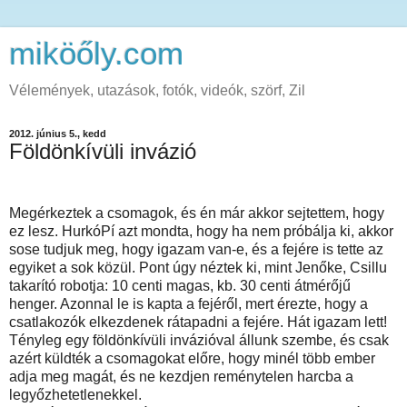
miköőly.com
Vélemények, utazások, fotók, videók, szörf, Zil
2012. június 5., kedd
Földönkívüli invázió
Megérkeztek a csomagok, és én már akkor sejtettem, hogy
ez lesz. HurkóPí azt mondta, hogy ha nem próbálja ki, akkor
sose tudjuk meg, hogy igazam van-e, és a fejére is tette az
egyiket a sok közül. Pont úgy néztek ki, mint Jenőke, Csillu
takarító robotja: 10 centi magas, kb. 30 centi átmérőjű
henger. Azonnal le is kapta a fejéről, mert érezte, hogy a
csatlakozók elkezdenek rátapadni a fejére. Hát igazam lett!
Tényleg egy földönkívüli invázióval állunk szembe, és csak
azért küldték a csomagokat előre, hogy minél több ember
adja meg magát, és ne kezdjen reménytelen harcba a
legyőzhetetlenekkel.