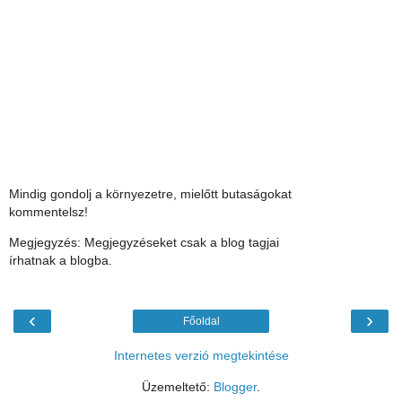
Mindig gondolj a környezetre, mielőtt butaságokat
kommentelsz!
Megjegyzés: Megjegyzéseket csak a blog tagjai
írhatnak a blogba.
‹
›
Főoldal
Internetes verzió megtekintése
Üzemeltető:
Blogger
.