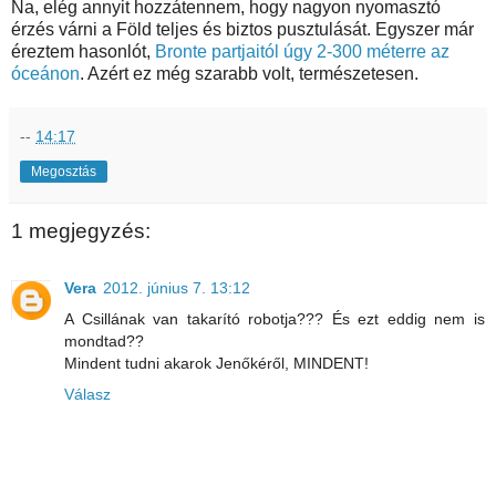
Na, elég annyit hozzátennem, hogy nagyon nyomasztó
érzés várni a Föld teljes és biztos pusztulását. Egyszer már
éreztem hasonlót,
Bronte partjaitól úgy 2-300 méterre az
óceánon
. Azért ez még szarabb volt, természetesen.
--
14:17
Megosztás
1 megjegyzés:
Vera
2012. június 7. 13:12
A Csillának van takarító robotja??? És ezt eddig nem is
mondtad??
Mindent tudni akarok Jenőkéről, MINDENT!
Válasz