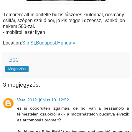
Tömören: all-in omlette buzis fűszeres krutonnal, ocsmány
csillár, szépen szálló por, jó kis reggeli dzsessz, Ivankó jön
nekem 500-zal.
- mobilról, azér ilyen
Location:
Síp St,Budapest,Hungary
--
9:14
Megosztás
3 megjegyzés:
Vera
2012. június 19. 12:52
ez is őőőőrülten izgalmas, de hol van a beszámoló a
félmeztelen csajokról akik a motorháztetőn pucsítva élvezik
az autómosás örömeit?
Ja, láttad az 5-ös BMW-t az indexen ami magától megy az