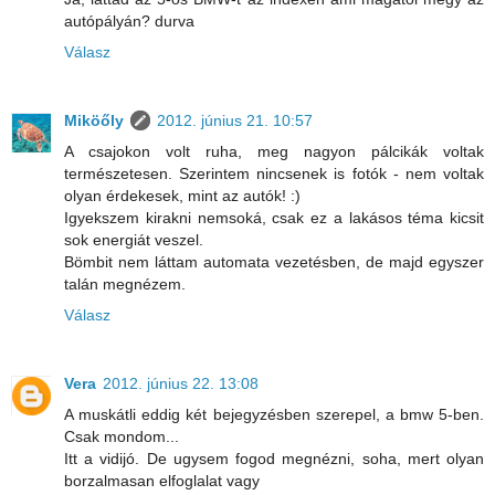
autópályán? durva
Válasz
Miköőly
2012. június 21. 10:57
A csajokon volt ruha, meg nagyon pálcikák voltak
természetesen. Szerintem nincsenek is fotók - nem voltak
olyan érdekesek, mint az autók! :)
Igyekszem kirakni nemsoká, csak ez a lakásos téma kicsit
sok energiát veszel.
Bömbit nem láttam automata vezetésben, de majd egyszer
talán megnézem.
Válasz
Vera
2012. június 22. 13:08
A muskátli eddig két bejegyzésben szerepel, a bmw 5-ben.
Csak mondom...
Itt a vidijó. De ugysem fogod megnézni, soha, mert olyan
borzalmasan elfoglalat vagy