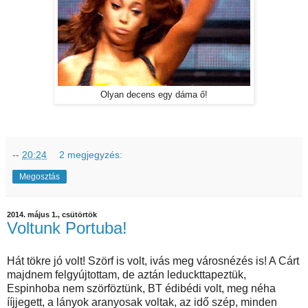
Olyan decens egy dáma ő!
--
20:24
2 megjegyzés:
Megosztás
2014. május 1., csütörtök
Voltunk Portuba!
Hát tökre jó volt! Szörf is volt, ivás meg városnézés is! A Cárt
majdnem felgyújtottam, de aztán leduckttapeztük,
Espinhoba nem szörföztünk, BT édibédi volt, meg néha
ííjjegett, a lányok aranyosak voltak, az idő szép, minden