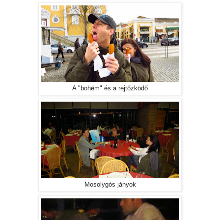
A "bohém" és a rejtőzködő
Mosolygós jányok