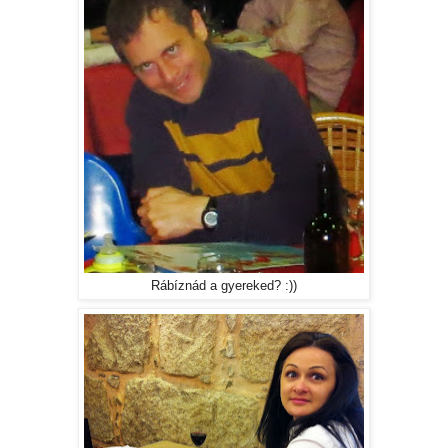
Rábíznád a gyereked? :))