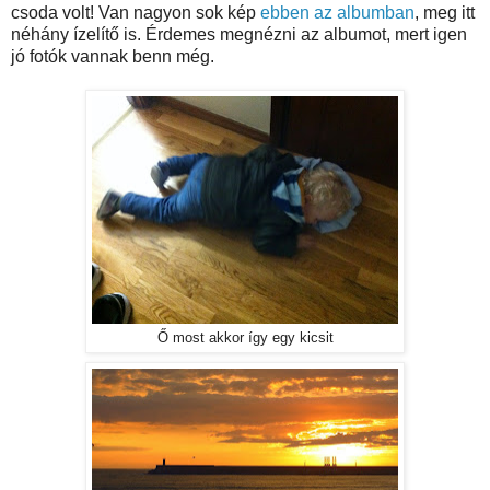
csoda volt! Van nagyon sok kép
ebben az albumban
, meg itt
néhány ízelítő is. Érdemes megnézni az albumot, mert igen
jó fotók vannak benn még.
Ő most akkor így egy kicsit