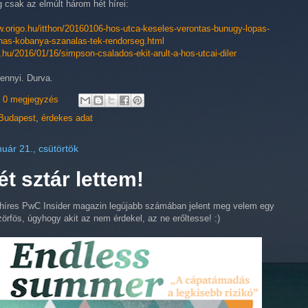
csak az elmúlt három hét hírei:
w.origo.hu/itthon/20160106-hos-utca-keseles-verontas-bunugy-lopas-
nas-kobanya-szanalas-tek-rendorseg.html
4.hu/2016/01/16/simpson-csalados-ekit-arult-a-hos-utcai-diler
ennyi. Durva.
0 megjegyzés
Budapest
,
érdekes adat
nuár 21., csütörtök
t sztár lettem!
 híres PwC Insider magazin legújabb számában jelent meg velem egy
Szörfös, úgyhogy akit az nem érdekel, az ne erőltesse! :)