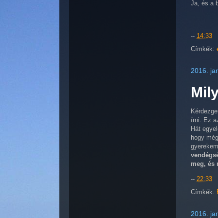
Ja, és a 
--
14:33
Címkék:
2016. ja
Mil
Kérdezget
írni. Ez a
Hát egyel
hogy még
gyerekem
vendégsé
meg, és 
--
22:33
Címkék:
2016. ja