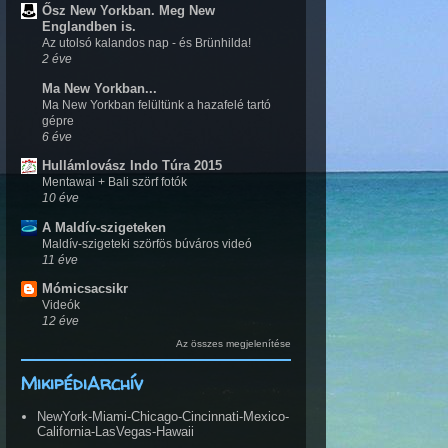
Ősz New Yorkban. Meg New
Englandben is.
Az utolsó kalandos nap - és Brünhilda!
2 éve
Ma New Yorkban...
Ma New Yorkban felültünk a hazafelé tartó
gépre
6 éve
Hullámlovász Indo Túra 2015
Mentawai + Bali szörf fotók
10 éve
A Maldív-szigeteken
Maldív-szigeteki szörfös búváros videó
11 éve
Mómicsacsikr
Videók
12 éve
Az összes megjelenítése
MikipédiArchív
NewYork-Miami-Chicago-Cincinnati-Mexico-
California-LasVegas-Hawaii