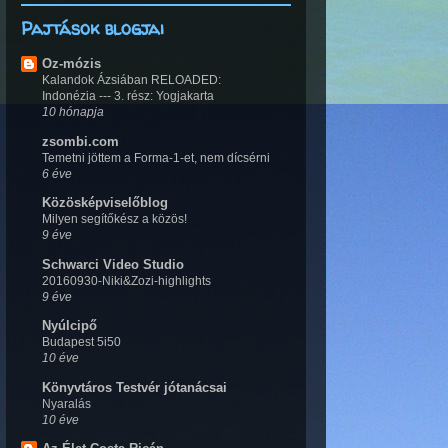
Pajtások blogjai
Oz-mózis
Kalandok Ázsiában RELOADED:
Indonézia --- 3. rész: Yogjakarta
10 hónapja
zsombi.com
Temetni jöttem a Forma-1-et, nem dícsérni
6 éve
Közösképviselőblog
Milyen segítőkész a közös!
9 éve
Schwarci Video Studio
20160930-Niki&Zozi-highlights
9 éve
Nyúlcipő
Budapest 5i50
10 éve
Könyvtáros Testvér jótanácsai
Nyaralás
10 éve