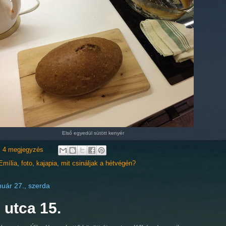
Első egyedül sütött kenyér
4 megjegyzés
Emília
,
foto
,
kajapia
,
mit csináljak a hétvégén?
nuár 27., szerda
 utca 15.