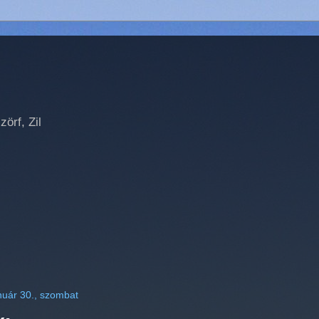
örf, Zil
nuár 30., szombat