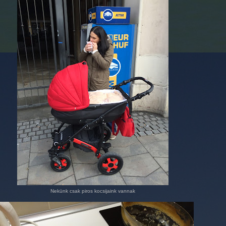
Nekünk csak piros kocsijaink vannak