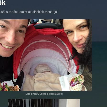
ők
lső is történt, amint az alábbiak tanúsítják.
Első giroszOSozás a kiccsaláddal