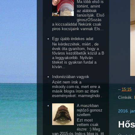
Ma több első is
történt, amint
az alábbiak
tanúsítják. Első
giroszOSozás
a kiccsaláddal Nekünk csak
piros kocsijaink vannak Els...
Egy újabb érdekes adat
Ne kérdezzétek, miért , de
évek óta gyanítom, hogy a
főváros kezdőbetűk közül a B
a leggyakoribb. Nyilván
titeket is gyakran furdal a
kíván...
Indonéziában vagyok
Azért nem írok a
mikooly.com-ra, mert erre a
--
15:15
másik blogra írom az itteni
eseményeket: marmegIndo .
Címkék:
A maszkban
rejtőző gonosz
2016. ja
szellem
Ezt most
Hős
vettem csak
észre: :) Meg
van 2015-ös Indo-s blog is, itt