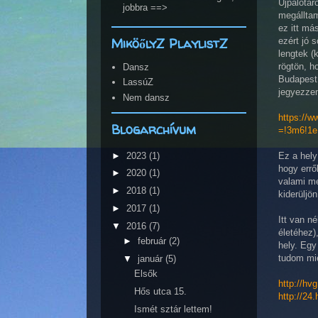
Újpalotár
jobbra ==>
megálltam
ez itt má
MiköőlyZ PlaylistZ
ezért jó 
lengtek (
rögtön, h
Dansz
Budapest 
LassúZ
jegyezzem
Nem dansz
https://
Blogarchívum
=!3m6!1e
►
2023
(1)
Ez a hely
hogy errő
►
2020
(1)
valami me
►
2018
(1)
kiderüljö
►
2017
(1)
Itt van n
▼
2016
(7)
életéhez)
►
február
(2)
hely. Egy
tudom mié
▼
január
(5)
Elsők
http://hv
Hős utca 15.
http://24
Ismét sztár lettem!