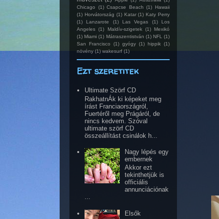
Chicago
(1)
Csapcse Beach
(1)
Hawaii
(1)
Horvátország
(1)
Katar
(1)
Katy Perry
(1)
Lanzarote
(1)
Las Vegas
(1)
Los
Angeles
(1)
Maldív-szigetek
(1)
Mexikó
(1)
Miami
(1)
Mátraszentistván
(1)
NFL
(1)
San Francisco
(1)
gyógy
(1)
hippik
(1)
növény
(1)
wakesurf
(1)
Ezt szeretitek
Ultimate Szörf CD
RakhatnÁk ki képeket meg
írást Franciaországról,
Fuertéről meg Prágáról, de
nincs kedvem. Szóval
ultimate szörf CD
összeállítást csinálok h...
Nagy lépés egy
embernek
Akkor ezt
tekinthetjük is
officiális
annunciációnak
...
Elsők