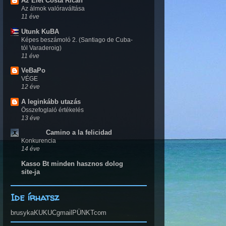
Az Élet Costa Ricán
Az álmok valóraváltása
11 éve
Utunk KuBA
Képes beszámoló 2. (Santiago de Cuba-
tól Varaderoig)
11 éve
VeBaPo
VÉGE
12 éve
A leginkább utazás
Összefoglaló értékelés
13 éve
Camino a la felicidad
Konkurencia
14 éve
Kasso Bt minden hasznos dolog
site-ja
Ide írhatsz
brusykaKUKUCgmailPÜNKTcom