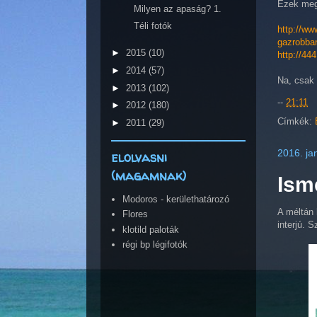
Ezek meg 
Milyen az apaság? 1.
Téli fotók
http://ww
gazrobba
►
2015
(10)
http://44
►
2014
(57)
Na, csak 
►
2013
(102)
--
21:11
►
2012
(180)
Címkék:
►
2011
(29)
2016. ja
elolvasni
(magamnak)
Ismé
Modoros - kerülethatározó
A méltán
Flores
interjú. 
klotild paloták
régi bp légifotók