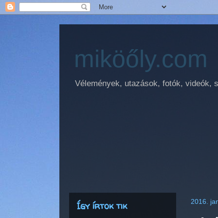
miköőly.com
Vélemények, utazások, fotók, videók, sz
2016. ja
Így írtok tik