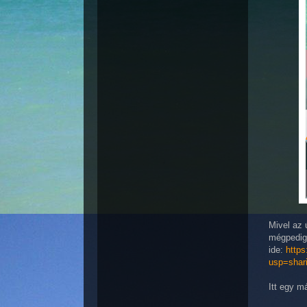
Mivel az 
mégpedig
ide:
http
usp=shar
Itt egy m