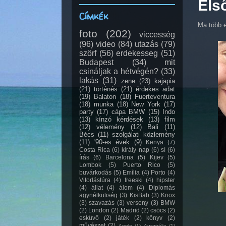
Els
Címkék
Ma több e
foto
(202)
viccesség
(96)
video
(84)
utazás
(79)
szörf
(56)
erdekesseg
(51)
Budapest
(34)
mit
csináljak a hétvégén?
(33)
lakás
(31)
zene
(23)
kajapia
(21)
történés
(21)
érdekes adat
(19)
Balaton
(18)
Fuerteventura
(18)
munka
(18)
New York
(17)
party
(17)
cápa BMW
(15)
Indo
(13)
kínzó kérdések
(13)
film
(12)
vélemény
(12)
Bali
(11)
Bécs
(11)
szolgálati közlemény
(11)
'90-es évek
(9)
Kenya
(7)
Costa Rica
(6)
király nap
(6)
sí
(6)
írás
(6)
Barcelona
(5)
Kijev
(5)
Lombok
(5)
Puerto Rico
(5)
buvárkodás
(5)
Emília
(4)
Porto
(4)
Vitorlástúra
(4)
freeski
(4)
hipster
(4)
állat
(4)
álom
(4)
Diplomás
agynélküliség
(3)
KisBab
(3)
Knox
(3)
szavazás
(3)
verseny
(3)
BMW
(2)
London
(2)
Madrid
(2)
csöcs
(2)
esküvő
(2)
játék
(2)
könyv
(2)
művészet
(2)
Apple
(1)
Ausztrália
(1)