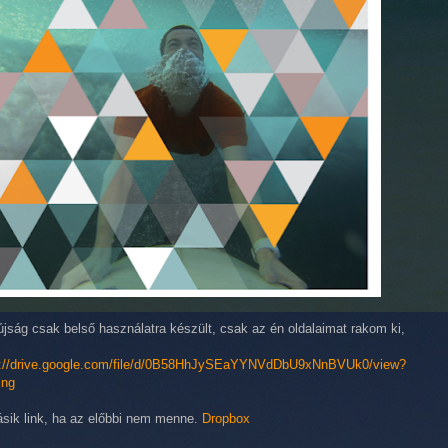
újság csak belső használatra készült, csak az én oldalaimat rakom ki,
s://drive.google.com/file/d/0B58HhJySEaYYNVdDbU9xNnBVUk0/view?
ing
ásik link, ha az előbbi nem menne.
Dropbox