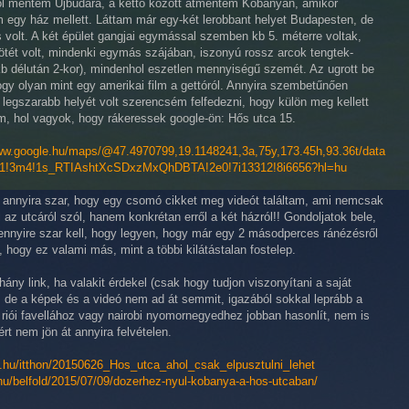
ól mentem Újbudára, a kettő között átmentem Kőbányán, amikor
 egy ház mellett. Láttam már egy-két lerobbant helyet Budapesten, de
s volt. A két épület gangjai egymással szemben kb 5. méterre voltak,
sötét volt, mindenki egymás szájában, iszonyú rossz arcok tengtek-
kb délután 2-kor), mindenhol eszetlen mennyiségű szemét. Az ugrott be
ogy olyan mint egy amerikai film a gettóról. Annyira szembetűnően
legszarabb helyét volt szerencsém felfedezni, hogy külön meg kellett
, hol vagyok, hogy rákeressek google-ön: Hős utca 15.
www.google.hu/maps/@47.4970799,19.1148241,3a,75y,173.45h,93.36t/data
1!3m4!1s_RTIAshtXcSDxzMxQhDBTA!2e0!7i13312!8i6656?hl=hu
 annyira szar, hogy egy csomó cikket meg videót találtam, ami nemcsak
l az utcáról szól, hanem konkrétan erről a két házról!! Gondoljatok bele,
nnyire szar kell, hogy legyen, hogy már egy 2 másodperces ránézésről
n, hogy ez valami más, mint a többi kilátástalan fostelep.
éhány link, ha valakit érdekel (csak hogy tudjon viszonyítani a saját
, de a képek és a videó nem ad át semmit, igazából sokkal leprább a
 riói favellához vagy nairobi nyomornegyedhez jobban hasonlít, nem is
rt nem jön át annyira felvételen.
g.hu/itthon/20150626_Hos_utca_ahol_csak_elpusztulni_lehet
.hu/belfold/2015/07/09/dozerhez-nyul-kobanya-a-hos-utcaban/