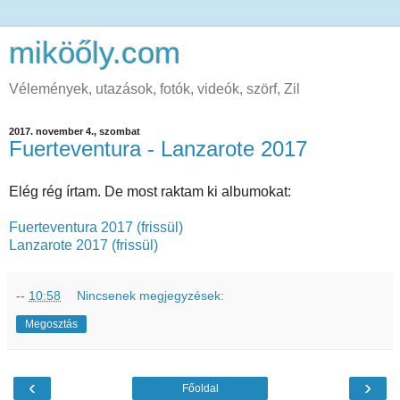
miköőly.com
Vélemények, utazások, fotók, videók, szörf, Zil
2017. november 4., szombat
Fuerteventura - Lanzarote 2017
Elég rég írtam. De most raktam ki albumokat:
Fuerteventura 2017 (frissül)
Lanzarote 2017 (frissül)
--
10:58
Nincsenek megjegyzések:
Megosztás
‹
›
Főoldal