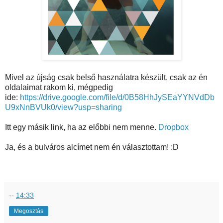
Mivel az újság csak belső használatra készült, csak az én
oldalaimat rakom ki, mégpedig
ide:
https://drive.google.com/file/d/0B58HhJySEaYYNVdDb
U9xNnBVUk0/view?usp=sharing
Itt egy másik link, ha az előbbi nem menne.
Dropbox
Ja, és a bulváros alcímet nem én választottam! :D
--
14:33
Megosztás