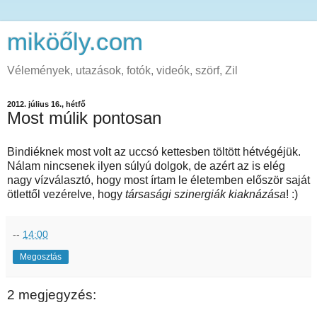
miköőly.com
Vélemények, utazások, fotók, videók, szörf, Zil
2012. július 16., hétfő
Most múlik pontosan
Bindiéknek most volt az uccsó kettesben töltött hétvégéjük.
Nálam nincsenek ilyen súlyú dolgok, de azért az is elég
nagy vízválasztó, hogy most írtam le életemben először saját
ötlettől vezérelve, hogy
társasági szinergiák kiaknázása
! :)
--
14:00
Megosztás
2 megjegyzés: