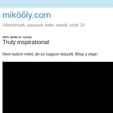
miköőly.com
Vélemények, utazások, fotók, videók, szörf, Zil
2014. április 9., szerda
Truly inspirational
Nem tudom miért, de ez nagyon tetszett, főleg a vége: