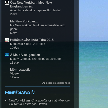
Ősz New Yorkban. Meg New
Englandben is.
Az utolsó kalandos nap - és Brünhilda!
2 éve
Ma New Yorkban...
Ma New Yorkban felültünk a hazafelé tartó
gépre
6 éve
Hullámlovász Indo Túra 2015
Mentawai + Bali szörf fotók
10 éve
A Maldív-szigeteken
Maldív-szigeteki szörfös búváros videó
11 éve
Mómicsacsikr
Videók
12 éve
Az összes megjelenítése
MikipédiArchív
NewYork-Miami-Chicago-Cincinnati-Mexico-
California-LasVegas-Hawaii