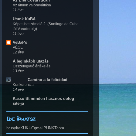
Az Élet Costa Ricán
Az álmok valóraváltása
11 éve
Utunk KuBA
Képes beszámoló 2. (Santiago de Cuba-
tól Varaderoig)
11 éve
VeBaPo
VÉGE
12 éve
A leginkább utazás
Összefoglaló értékelés
13 éve
Camino a la felicidad
Konkurencia
14 éve
Kasso Bt minden hasznos dolog
site-ja
Ide írhatsz
brusykaKUKUCgmailPÜNKTcom