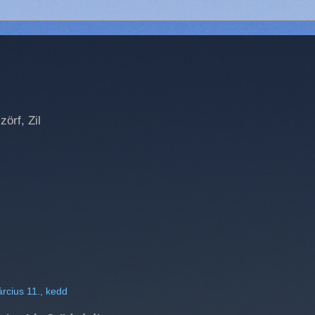
örf, Zil
rcius 11., kedd