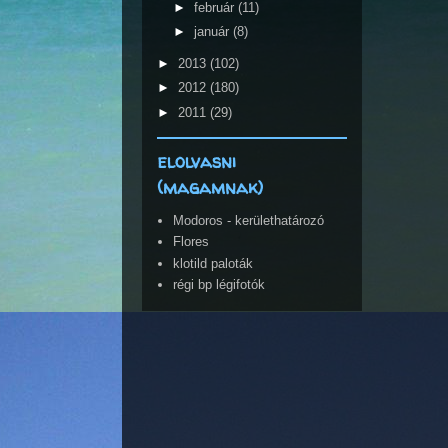
►
február
(11)
►
január
(8)
►
2013
(102)
►
2012
(180)
►
2011
(29)
elolvasni
(magamnak)
Modoros - kerülethatározó
Flores
klotild paloták
régi bp légifotók