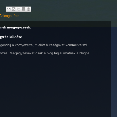
Chicago
,
foto
enek megjegyzések:
gyzés küldése
 gondolj a környezetre, mielőtt butaságokat kommentelsz!
yzés: Megjegyzéseket csak a blog tagjai írhatnak a blogba.