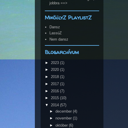
jobbra ==>
MiköőlyZ PlaylistZ
Dansz
LassúZ
Nem dansz
Blogarchívum
►
2023
(1)
►
2020
(1)
►
2018
(1)
►
2017
(1)
►
2016
(7)
►
2015
(10)
▼
2014
(57)
►
december
(4)
►
november
(1)
►
október
(6)