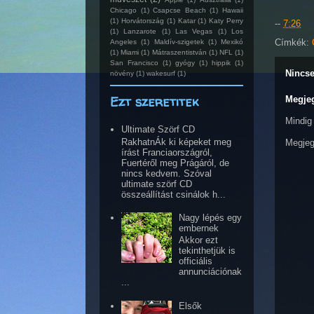
Chicago
(1)
Csapcse Beach
(1)
Hawaii
(1)
Horvátország
(1)
Katar
(1)
Katy Perry
--
7:26
(1)
Lanzarote
(1)
Las Vegas
(1)
Los
Címkék:
Angeles
(1)
Maldív-szigetek
(1)
Mexikó
(1)
Miami
(1)
Mátraszentistván
(1)
NFL
(1)
San Francisco
(1)
gyógy
(1)
hippik
(1)
Nincs
növény
(1)
wakesurf
(1)
Ezt szeretitek
Megje
Mindig
Ultimate Szörf CD
RakhatnÁk ki képeket meg
Megjeg
írást Franciaországról,
Fuertéről meg Prágáról, de
nincs kedvem. Szóval
ultimate szörf CD
összeállítást csinálok h...
Nagy lépés egy
embernek
Akkor ezt
tekinthetjük is
officiális
annunciációnak
...
Elsők