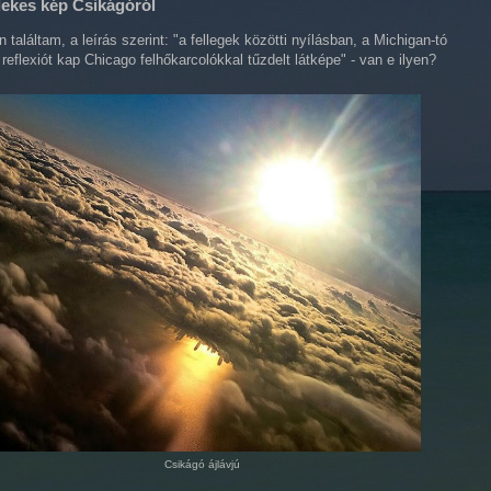
dekes kép Csikágóról
 találtam, a leírás szerint: "a fellegek közötti nyílásban, a Michigan-tó
 reflexiót kap Chicago felhőkarcolókkal tűzdelt látképe" - van e ilyen?
Csikágó ájlávjú