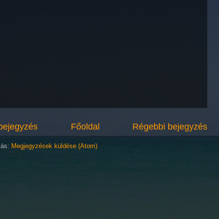
bejegyzés
Főoldal
Régebbi bejegyzés
zás:
Megjegyzések küldése (Atom)