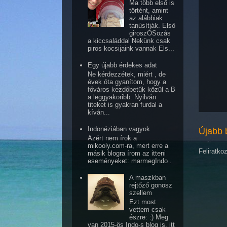
Ma több első is
történt, amint
az alábbiak
tanúsítják. Első
giroszOSozás
a kiccsaláddal Nekünk csak
piros kocsijaink vannak Els...
Egy újabb érdekes adat
Ne kérdezzétek, miért , de
évek óta gyanítom, hogy a
főváros kezdőbetűk közül a B
a leggyakoribb. Nyilván
titeket is gyakran furdal a
kíván...
Indonéziában vagyok
Újabb 
Azért nem írok a
mikooly.com-ra, mert erre a
Feliratko
másik blogra írom az itteni
eseményeket: marmegIndo .
A maszkban
rejtőző gonosz
szellem
Ezt most
vettem csak
észre: :) Meg
van 2015-ös Indo-s blog is, itt