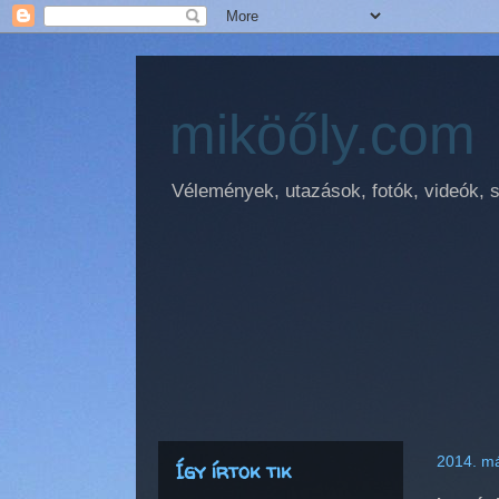
miköőly.com
Vélemények, utazások, fotók, videók, sz
2014. má
Így írtok tik