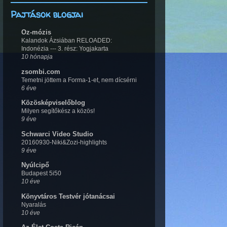
Pajtások blogjai
Oz-mózis
Kalandok Ázsiában RELOADED:
Indonézia --- 3. rész: Yogjakarta
10 hónapja
zsombi.com
Temetni jöttem a Forma-1-et, nem dícsérni
6 éve
Közösképviselőblog
Milyen segítőkész a közös!
9 éve
Schwarci Video Studio
20160930-Niki&Zozi-highlights
9 éve
Nyúlcipő
Budapest 5i50
10 éve
Könyvtáros Testvér jótanácsai
Nyaralás
10 éve