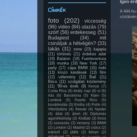
Igen ér
Címkék
A 444.hu-n
víztükrén
foto
(202)
viccesség
(96)
video
(84)
utazás
(79)
szörf
(56)
erdekesseg
(51)
Budapest
(34)
mit
csináljak a hétvégén?
(33)
lakás
(31)
zene
(23)
kajapia
(21)
történés
(21)
érdekes adat
(19)
Balaton
(18)
Fuerteventura
(18)
munka
(18)
New York
(17)
party
(17)
cápa BMW
(15)
Indo
(13)
kínzó kérdések
(13)
film
(12)
vélemény
(12)
Bali
(11)
Bécs
(11)
szolgálati közlemény
(11)
'90-es évek
(9)
Kenya
(7)
Costa Rica
(6)
király nap
(6)
sí
(6)
írás
(6)
Barcelona
(5)
Kijev
(5)
Lombok
(5)
Puerto Rico
(5)
buvárkodás
(5)
Emília
(4)
Porto
(4)
Vitorlástúra
(4)
freeski
(4)
hipster
(4)
állat
(4)
álom
(4)
Diplomás
agynélküliség
(3)
KisBab
(3)
Knox
(3)
szavazás
(3)
verseny
(3)
BMW
(2)
London
(2)
Madrid
(2)
csöcs
(2)
esküvő
(2)
játék
(2)
könyv
(2)
művészet
(2)
Apple
(1)
Ausztrália
(1)