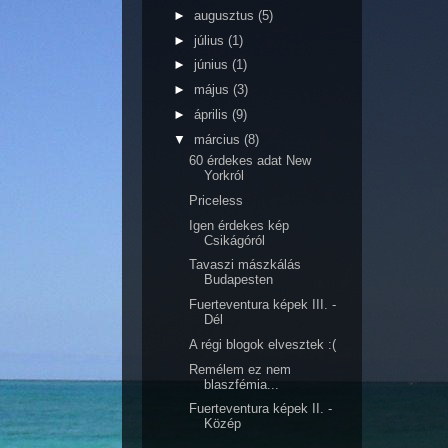
►
augusztus
(5)
►
július
(1)
►
június
(1)
►
május
(3)
►
április
(9)
▼
március
(8)
60 érdekes adat New
Yorkról
Priceless
Igen érdekes kép
Csikágóról
Tavaszi mászkálás
Budapesten
Fuerteventura képek III. -
Dél
A régi blogok elvesztek :(
Remélem ez nem
blaszfémia...
Fuerteventura képek II. -
Közép