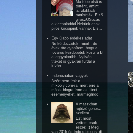
Ma több első is
történt, amint
az alábbiak
tanúsítják. Első
giroszOSozás
a kiccsaláddal Nekünk csak
piros kocsijaink vannak Els...
Egy újabb érdekes adat
Ne kérdezzétek, miért , de
évek óta gyanítom, hogy a
főváros kezdőbetűk közül a B
a leggyakoribb. Nyilván
titeket is gyakran furdal a
kíván...
Indonéziában vagyok
Azért nem írok a
mikooly.com-ra, mert erre a
másik blogra írom az itteni
eseményeket: marmegIndo .
A maszkban
rejtőző gonosz
szellem
Ezt most
vettem csak
észre: :) Meg
van 2015-ös Indo-s blog is, itt