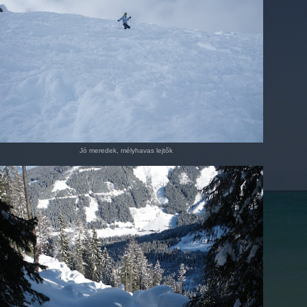
Jó meredek, mélyhavas lejtők