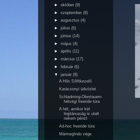
►
október
(9)
►
szeptember
(8)
►
augusztus
(4)
►
július
(6)
►
június
(14)
►
május
(4)
►
április
(11)
►
március
(17)
►
február
(6)
▼
január
(9)
A Hős Síliftkezelő
Karácsonyi üdvözlet
Schladming-Obertauern
hétvégi freeride túra
A hét, amikor két
légitársaság is utalt
nekem pénzt
Ad-hoc freeride túra
MármegIndo vége