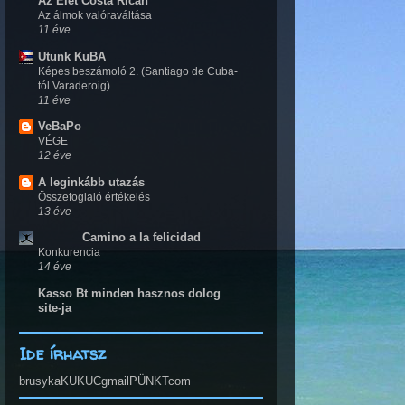
Az Élet Costa Ricán
Az álmok valóraváltása
11 éve
Utunk KuBA
Képes beszámoló 2. (Santiago de Cuba-
tól Varaderoig)
11 éve
VeBaPo
VÉGE
12 éve
A leginkább utazás
Összefoglaló értékelés
13 éve
Camino a la felicidad
Konkurencia
14 éve
Kasso Bt minden hasznos dolog
site-ja
Ide írhatsz
brusykaKUKUCgmailPÜNKTcom