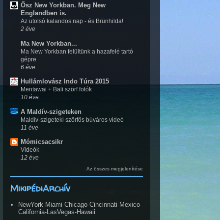
Ősz New Yorkban. Meg New
Englandben is.
Az utolsó kalandos nap - és Brünhilda!
2 éve
Ma New Yorkban...
Ma New Yorkban felültünk a hazafelé tartó
gépre
6 éve
Hullámlovász Indo Túra 2015
Mentawai + Bali szörf fotók
10 éve
A Maldív-szigeteken
Maldív-szigeteki szörfös búváros videó
11 éve
Mómicsacsikr
Videók
12 éve
Az összes megjelenítése
MikipédiArchív
NewYork-Miami-Chicago-Cincinnati-Mexico-
California-LasVegas-Hawaii