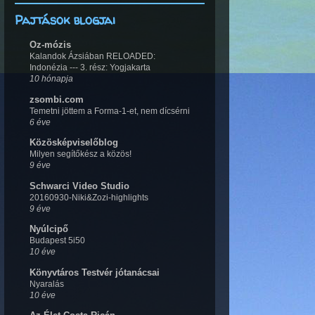
Pajtások blogjai
Oz-mózis
Kalandok Ázsiában RELOADED:
Indonézia --- 3. rész: Yogjakarta
10 hónapja
zsombi.com
Temetni jöttem a Forma-1-et, nem dícsérni
6 éve
Közösképviselőblog
Milyen segítőkész a közös!
9 éve
Schwarci Video Studio
20160930-Niki&Zozi-highlights
9 éve
Nyúlcipő
Budapest 5i50
10 éve
Könyvtáros Testvér jótanácsai
Nyaralás
10 éve