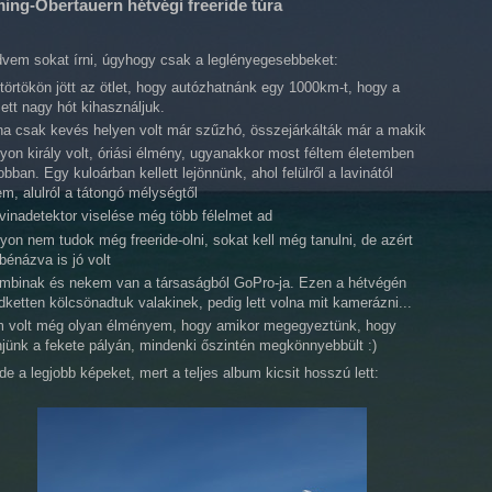
ing-Obertauern hétvégi freeride túra
vem sokat írni, úgyhogy csak a leglényegesebbeket:
törtökön jött az ötlet, hogy autózhatnánk egy 1000km-t, hogy a
ett nagy hót kihasználjuk.
na csak kevés helyen volt már szűzhó, összejárkálták már a makik
yon király volt, óriási élmény, ugyanakkor most féltem életemben
obban. Egy kuloárban kellett lejönnünk, ahol felülről a lavinától
em, alulról a tátongó mélységtől
avinadetektor viselése még több félelmet ad
on nem tudok még freeride-olni, sokat kell még tanulni, de azért
bénázva is jó volt
mbinak és nekem van a társaságból GoPro-ja. Ezen a hétvégén
ketten kölcsönadtuk valakinek, pedig lett volna mit kamerázni...
 volt még olyan élményem, hogy amikor megegyeztünk, hogy
jünk a fekete pályán, mindenki őszintén megkönnyebbült :)
de a legjobb képeket, mert a teljes album kicsit hosszú lett: