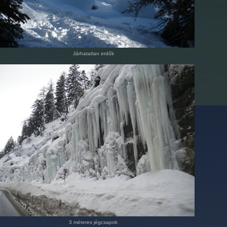
Járhatatlan erdők
3 méteres jégcsapok