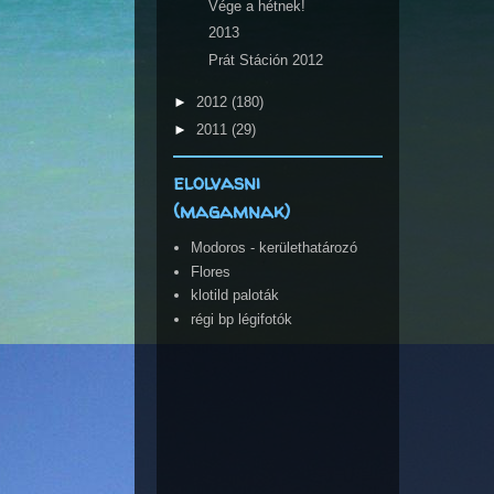
Vége a hétnek!
2013
Prát Stáción 2012
►
2012
(180)
►
2011
(29)
elolvasni
(magamnak)
Modoros - kerülethatározó
Flores
klotild paloták
régi bp légifotók