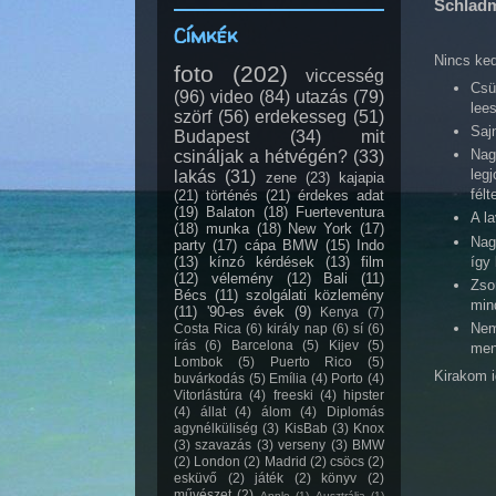
Schladm
Címkék
Nincs ked
foto
(202)
viccesség
Csü
(96)
video
(84)
utazás
(79)
lees
szörf
(56)
erdekesseg
(51)
Saj
Budapest
(34)
mit
Nag
csináljak a hétvégén?
(33)
legj
lakás
(31)
zene
(23)
kajapia
félt
(21)
történés
(21)
érdekes adat
(19)
Balaton
(18)
Fuerteventura
A l
(18)
munka
(18)
New York
(17)
Nagy
party
(17)
cápa BMW
(15)
Indo
így 
(13)
kínzó kérdések
(13)
film
(12)
vélemény
(12)
Bali
(11)
Zso
Bécs
(11)
szolgálati közlemény
mind
(11)
'90-es évek
(9)
Kenya
(7)
Nem
Costa Rica
(6)
király nap
(6)
sí
(6)
írás
(6)
Barcelona
(5)
Kijev
(5)
men
Lombok
(5)
Puerto Rico
(5)
Kirakom i
buvárkodás
(5)
Emília
(4)
Porto
(4)
Vitorlástúra
(4)
freeski
(4)
hipster
(4)
állat
(4)
álom
(4)
Diplomás
agynélküliség
(3)
KisBab
(3)
Knox
(3)
szavazás
(3)
verseny
(3)
BMW
(2)
London
(2)
Madrid
(2)
csöcs
(2)
esküvő
(2)
játék
(2)
könyv
(2)
művészet
(2)
Apple
(1)
Ausztrália
(1)