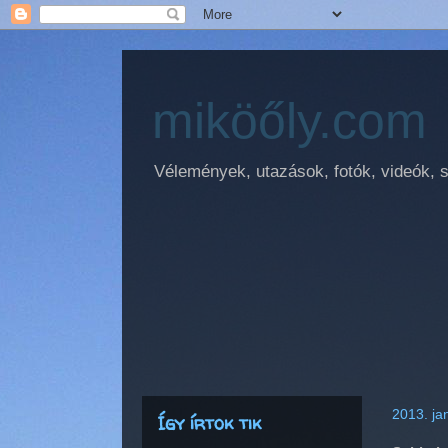
miköőly.com
Vélemények, utazások, fotók, videók, sz
2013. ja
Így írtok tik