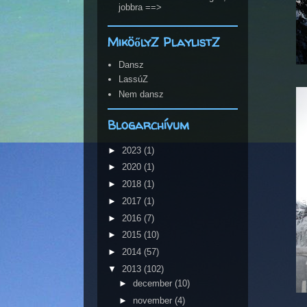
jobbra ==>
MiköőlyZ PlaylistZ
Dansz
LassúZ
Nem dansz
Blogarchívum
►
2023
(1)
►
2020
(1)
►
2018
(1)
►
2017
(1)
►
2016
(7)
►
2015
(10)
►
2014
(57)
▼
2013
(102)
►
december
(10)
►
november
(4)