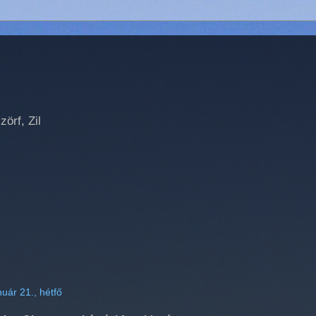
örf, Zil
nuár 21., hétfő