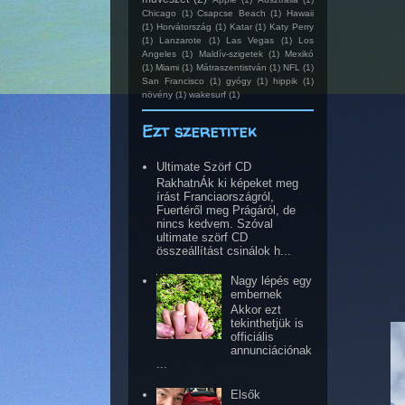
Chicago
(1)
Csapcse Beach
(1)
Hawaii
(1)
Horvátország
(1)
Katar
(1)
Katy Perry
(1)
Lanzarote
(1)
Las Vegas
(1)
Los
Angeles
(1)
Maldív-szigetek
(1)
Mexikó
(1)
Miami
(1)
Mátraszentistván
(1)
NFL
(1)
San Francisco
(1)
gyógy
(1)
hippik
(1)
növény
(1)
wakesurf
(1)
Ezt szeretitek
Ultimate Szörf CD
RakhatnÁk ki képeket meg
írást Franciaországról,
Fuertéről meg Prágáról, de
nincs kedvem. Szóval
ultimate szörf CD
összeállítást csinálok h...
Nagy lépés egy
embernek
Akkor ezt
tekinthetjük is
officiális
annunciációnak
...
Elsők